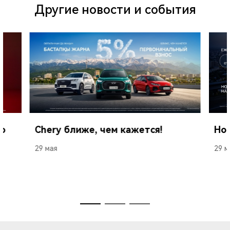
Другие новости и события
о
Chery ближе, чем кажется!
Нов
29 мая
29 м