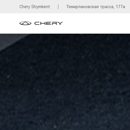
Chery Shymkent
Темирлановская трасса, 177а