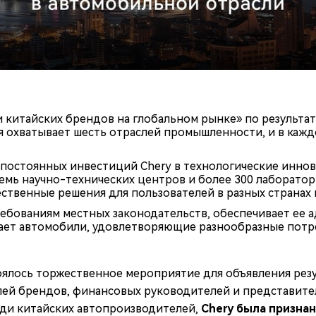
 китайских брендов на глобальном рынке» по результа
 охватывает шесть отраслей промышленности, и в кажд
м постоянных инвестиций Chery в технологические инно
емь научно-технических центров и более 300 лаборатор
твенные решения для пользователей в разных странах и
ебованиям местных законодательств, обеспечивает ее 
ает автомобили, удовлетворяющие разнообразные потре
тоялось торжественное мероприятие для объявления ре
елей брендов, финансовых руководителей и представит
еди китайских автопроизводителей,
Chery была признан