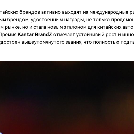
итайских брендов активно выходят на международные ры
м брендом, удостоенным награды, не только продемон
м рынке, но и стала новым эталоном для китайских авт
 Премия
Kantar BrandZ
отмечает устойчивый рост и инн
д удостоен вышеупомянутого звания, что полностью под
.