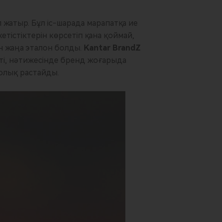
жатыр. Бұл іс-шарада марапатқа ие
етістіктерін көрсетіп қана қоймай,
н жаңа эталон болды.
Kantar BrandZ
тті, нәтижесінде бренд жоғарыда
толық растайды.