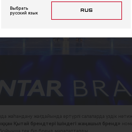
Выбрать
RUS
русский язык
а жаһандану жағдайында әртүрлі салаларда үздік нәтиж
ққан Қытай брендтері ішіндегі жаңашыл бренд»
номи
ойынша тек бір бренд марапатталды.