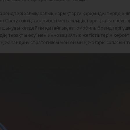
рендтері халықаралық нарықтарға қарқынды түрде еніп 
н Chery өзінің тәжірибесі мен әлемдік нарықтағы елеулі ж
 шығуды көздейтін қытайлық автомобиль брендтері үші
дің тұрақты өсуі мен инновациялық жетістіктерін көрсе
дің жаһандану стратегиясы мен өнімнің жоғары сапасын 