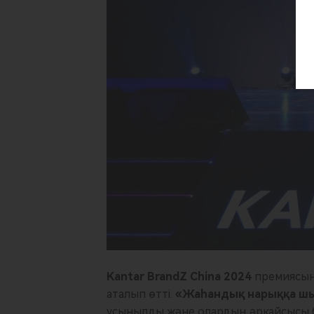
Kantar BrandZ China 2024
премиясынд
аталып өтті.
«Жаһандық нарыққа шы
ұсынылды және олардың әрқайсысы б