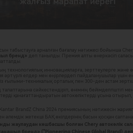
ын табыстауға арналған бағалау нәтижесі бойынша Cher
шыл бренд»
деп танылды. Премия алты өнеркәсіп салас
патталды.
ың технологиялық инновацияларға, зерттеулерге және өн
я әртүрлі елдер мен өңірлердегі пайдаланушылар үшін 
гіз ғылыми-техникалық орталық пен 300-ден астам зертх
 талаптарына сәйкестендіріп, өнімнің бейімделгіштігі мен
іктерді қанағаттандыратын автокөліктерді ұсына отырып,
antar BrandZ China 2024 премиясының нәтижесін жариял
әлемдік жетекші БАҚ өкілдерінің басын қосқан салтанат
һанды жаулаудан көшбасшы болған Chery автокөлік с
аңашыл бренд» ("Pioneering Chinese Global Brand) де