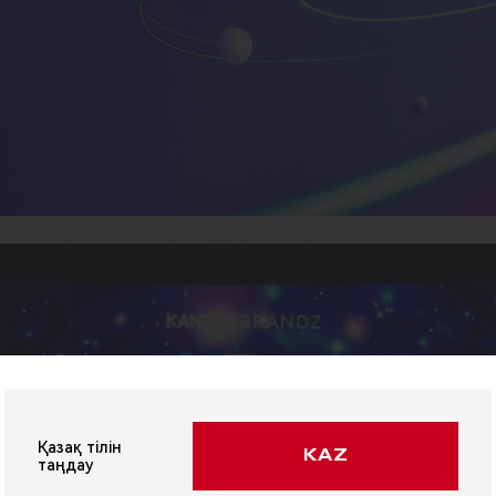
Қазақ тілін
KAZ
таңдау