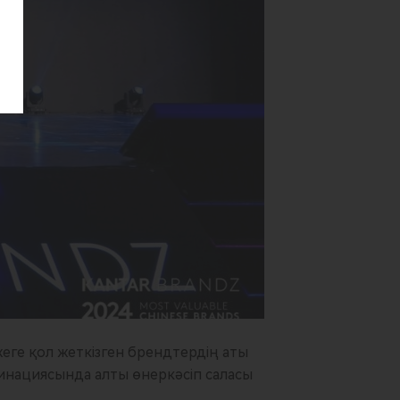
еге қол жеткізген брендтердің аты
нациясында алты өнеркәсіп саласы