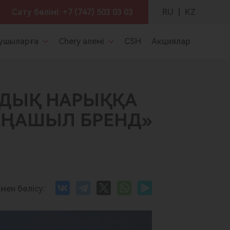
RU
|
KZ
Сату бөлімі:
+7 (747) 503 03 03
ушыларға
Chery әлемі
CSH
Акциялар
НДЫҚ НАРЫҚҚА
ЖАҢАШЫЛ БРЕНД»
мен бөлісу: