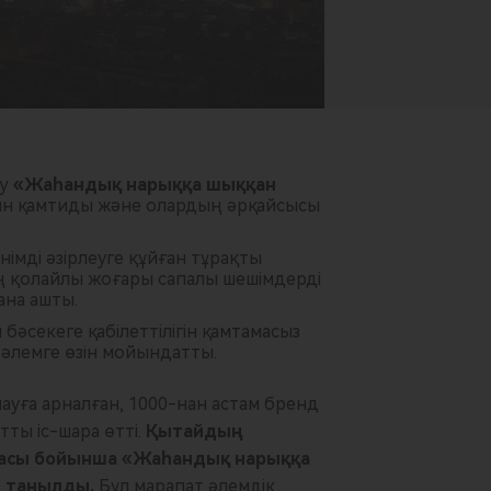
y
«Жаһандық нарыққа шыққан
ын қамтиды және олардың әрқайсысы
імді әзірлеуге құйған тұрақты
ең қолайлы жоғары сапалы шешімдерді
ана ашты.
 бәсекеге қабілеттілігін қамтамасыз
 әлемге өзін мойындатты.
ауға арналған, 1000-нан астам бренд
ты іс-шара өтті.
Қытайдың
аласы бойынша «Жаһандық нарыққа
п танылды.
Бұл марапат әлемдік