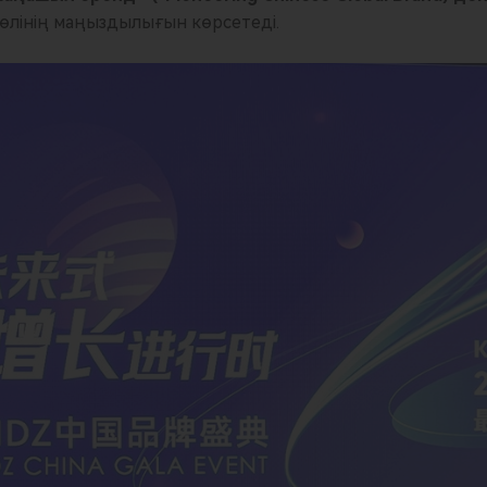
рөлінің маңыздылығын көрсетеді.