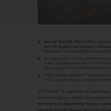
Kantar BrandZ China 2024
премияс
Қытай брендтері ішіндегі жаңа
бойынша тек қана бір бренд мара
Бұл марапат – Chery компаниясын
инвестициясының жемісі. Компани
ұсыну үшін бүкіл әлем бойынша се
Chery өнімді жергілікті заңнаманың
етіп, нарықтағы әртүрлі қажеттіл
2024 жылы 10 қыркүйекте Шанхайда K
жасаушылардың, қаржы басшылары мен 
автокөлік өндірушілері ішінде жа
шыққан Қытай брендтері ішіндегі ж