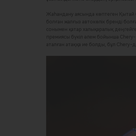
Жаһандану аясында көптеген Қытай б
болған жалғыз автокөлік бренді болға
сонымен қатар халықаралық деңгейге
премиясы бүкіл әлем бойынша Chery-
аталған атаққа ие болды, бұл Chery-