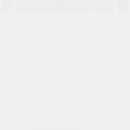
CHERY сіз ойлағаннан да жақын!
Жаң
29 мамыр
29 
іңіз.
Тест-драйвке жазылу
Жазылу
Сервиске жазылу
Жазылу
Байланыстар
Біздің мекен-жайымыз