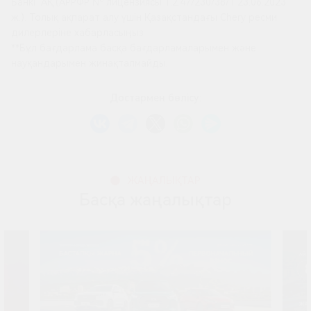
Банкі" АҚ (АРРФР Nº лицензиясы 1.2.47/230/38/1 23.06.2023
ж.). Толық ақпарат алу үшін Қазақстандағы Chery ресми
дилерлеріне хабарласыңыз
**Бұл бағдарлама басқа бағдарламаларымен және
науқандарымен жинақталмайды.
Достармен бөлісу:
ЖАҢАЛЫҚТАР
Басқа жаңалықтар