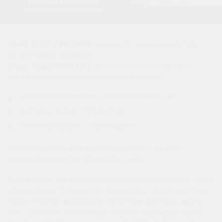
Chery Tiggo 7 PRO MAX
жеңілдетілген автокредиттеу
бағдарламасы бойынша!
Chery Tiggo 7 PRO MAX
автокөлігін колжетімді жане
икемді шарттармен сатып алуға үлгеріңіздер:
Сыйақы мөлшерлемесі - жылдық 0,1% бастап
Бастапқы жарна - 10% бастап
Несиелеу мерзімі - 7 жылға дейін
Автокөліктер Қазақстан бойынша барлық дилерлік
орталықтарда сатып алуға колжетімді.
*Бұл ақпарат тек анықтамалық сипатта болады және жария
оферта болып табылмайды. Көрсетілген ай сайынғы төлем
Tiggo 7 Pro Max моделі үшін есептелген, бастапқы жарна
50%, автонесие мерзімі 84 ай. Серіктес "Қазақстан Халық