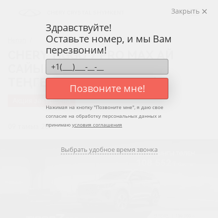
Закрыть
CHERY CRYSTAL SHYMKENT
Здравствуйте!
Оставьте номер, и мы Вам
Негізгі
/
перезвоним!
CHERY TIGGO 7 PRO MAX АЙ
САЙЫНҒЫ ТӨЛЕМІ 108 552
ТЕҢГЕДЕН БАСТАЛАДЫ!
Позвоните мне!
Акция завершена
Нажимая на кнопку "
Позвоните мне
", я даю свое
согласие на обработку персональных данных и
принимаю
условия соглашения
09 тамыз 2024
Выбрать удобное время звонка