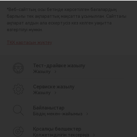
*Веб-сайттың осы бетінде көрсетілген бағалардың
барлығы тек ақпараттық мақсатта ұсынылған. Сайттағы
ақпарат алдын ала ескертусіз кез келген уақытта
өзгертілуі мүмкін.
ТҚК картасын жүктеу
Тест-драйвке жазылу
Жазылу
Сервиске жазылу
Жазылу
Байланыстар
Біздің мекен-жайымыз
Қосалқы бөлшектер
Қолжетімділігін тексеріңіз