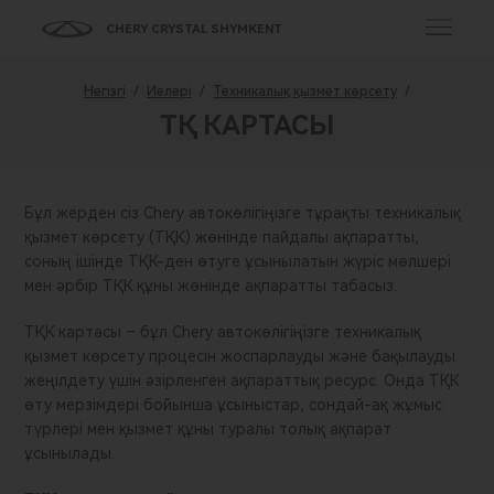
CHERY CRYSTAL SHYMKENT
Негізгі
/
Иелері
/
Техникалық қызмет көрсету
/
ТҚ КАРТАСЫ
Бұл жерден сіз Chery автокөлігіңізге тұрақты техникалық
қызмет көрсету (ТҚК) жөнінде пайдалы ақпаратты,
соның ішінде ТҚК-ден өтуге ұсынылатын жүріс мөлшері
мен әрбір ТҚК құны жөнінде ақпаратты табасыз.
ТҚК картасы – бұл Chery автокөлігіңізге техникалық
қызмет көрсету процесін жоспарлауды және бақылауды
жеңілдету үшін әзірленген ақпараттық ресурс. Онда ТҚК
өту мерзімдері бойынша ұсыныстар, сондай-ақ жұмыс
түрлері мен қызмет құны туралы толық ақпарат
ұсынылады.