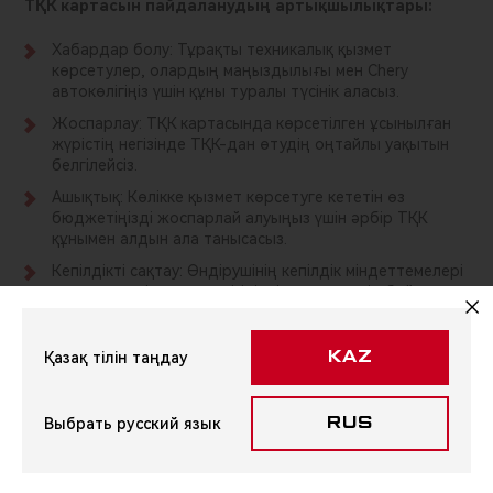
ТҚК картасын пайдаланудың артықшылықтары:
Хабардар болу: Тұрақты техникалық қызмет
көрсетулер, олардың маңыздылығы мен Chery
автокөлігіңіз үшін құны туралы түсінік аласыз.
Жоспарлау: ТҚК картасында көрсетілген ұсынылған
жүрістің негізінде ТҚК-дан өтудің оңтайлы уақытын
белгілейсіз.
Ашықтық: Көлікке қызмет көрсетуге кететін өз
бюджетіңізді жоспарлай алуыңыз үшін әрбір ТҚК
құнымен алдын ала танысасыз.
Кепілдікті сақтау: Өндірушінің кепілдік міндеттемелері
сақталуы үшін және көлігіңіздің ұзақ мерзім бойы
қызмет ететініне сенімді болу үшін ТҚК картасының
кеңестерін орындаңыз.
Қазақ тілін таңдау
KAZ
ТҚК картасы техникалық қызмет көрсетуден өткен кезде
ұсынуға міндетті құжат емес. Ол Chery автокөліктерінің
Выбрать русский язык
RUS
иелеріне өз көлігіне қызмет көрсетуді бақылауға және
жоспарлауға көмектесетін ақпараттық нұсқаулық ретінде
қызмет етеді.