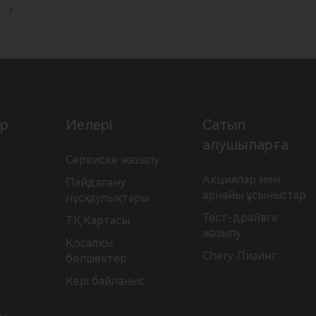
р
Иелері
Сатып
алушыларға
Сервиске жазылу
Акциялар мен
Пайдалану
арнайы ұсыныстар
нұсқаулықтары
Тест-драйвге
ТҚ Картасы
жазылу
Қосалқы
Chery Лизинг
бөлшектер
Кері байланыс