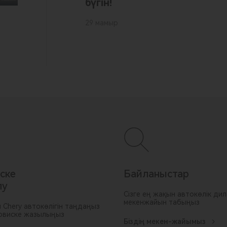
бүгін!
29 мамыр
ске
Байланыстар
лу
Сізге ең жақын автокөлік дил
мекенжайын табыңыз
 Chery автокөлігін таңдаңыз
рвиске жазылыңыз
Біздің мекен-жайымыз