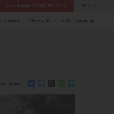
RU
|
KZ
Сату бөлімі:
+7 (747) 503 03 03
ушыларға
Chery әлемі
CSH
Акциялар
мен бөлісу: