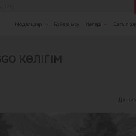
ы, 177а
Модельдер
Байланысу
Иелері
Сатып ал
GGO КӨЛІГІМ
Достар