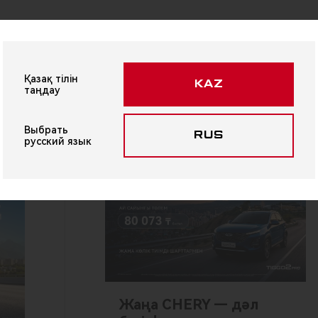
Қазақ тілін
KAZ
таңдау
ЖАҢАЛЫҚТАР
Басқа жаңалықтар
Выбрать
RUS
русский язык
Жаңа CHERY — дәл