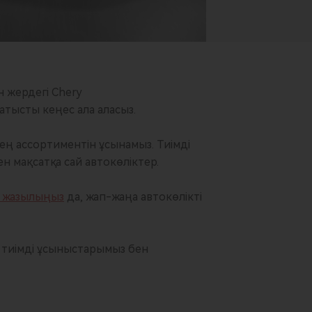
н жердегі Chery
атысты кеңес ала аласыз.
 кең ассортиментін ұсынамыз. Тиімді
н мақсатқа сай автокөліктер.
а жазылыңыз
да, жап-жаңа автокөлікті
ің тиімді ұсыныстарымыз бен