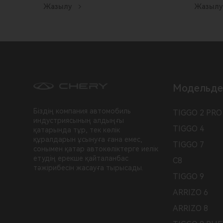
Жазылу
Жазылу
Модельде
Біздің компания автомобиль
TIGGO 2 PRO
индустриясының алдыңғы
TIGGO 4
қатарында тұр, тек көлік
құралдарын ұсынуға ғана емес,
TIGGO 7
сонымен қатар автокөліктерге иелік
етудің ерекше қайталанбас
C8
тәжірибесін жасауға тырысады.
TIGGO 9
ARRIZO 6
ARRIZO 8