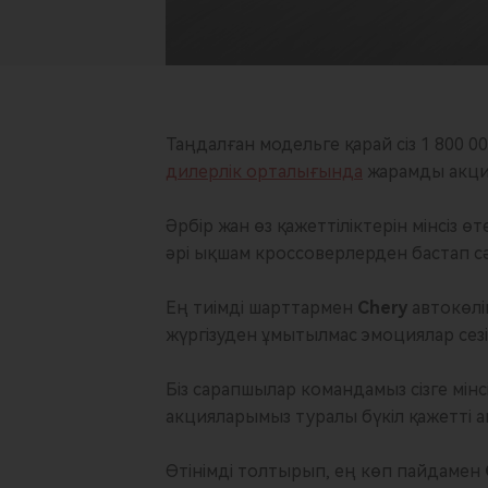
Таңдалған модельге қарай сіз 1 800 0
дилерлік орталығында
жарамды акция
Әрбір жан өз қажеттіліктерін мінсіз ө
әрі ықшам кроссоверлерден бастап сән
Ең тиімді шарттармен
Chery
автокөліг
жүргізуден ұмытылмас эмоциялар сезін
Біз сарапшылар командамыз сізге мінс
акцияларымыз туралы бүкіл қажетті ақ
Өтінімді толтырып, ең көп пайдамен