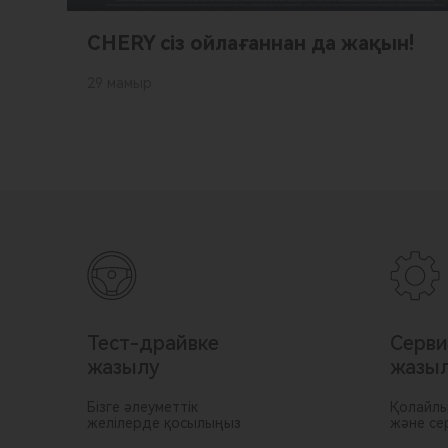
CHERY сіз ойлағаннан да жақын!
29 мамыр
Тест-драйвке
Серви
жазылу
жазы
Бізге әлеуметтік
Қолайлы
желілерде қосылыңыз
және се