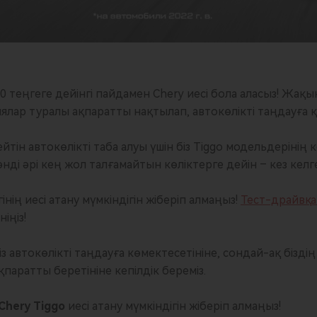
00 теңгеге дейінгі пайдамен Chery иесі бола аласыз! Жақы
лар туралы ақпаратты нақтылап, автокөлікті таңдауға қ
тейтін автокөлікті таба алуы үшін біз Tiggo модельдерінің
ді әрі кең жол талғамайтын көліктерге дейін – кез келге
інің иесі атану мүмкіндігін жіберіп алмаңыз!
Тест-драйвқ
іңіз!
із автокөлікті таңдауға көмектесетініне, сондай-ақ бізд
паратты беретініне кепілдік береміз.
Chery Tiggo
иесі атану мүмкіндігін жіберіп алмаңыз!