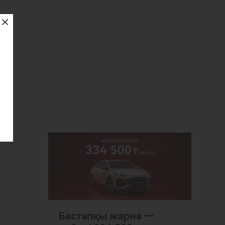
Бастапқы жарна —