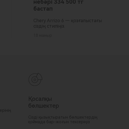
небәрі 334 500 тг
бастап
Chery Arrizo 6 — қозғалыстағы
сіздің стиліңіз.
18 мамыр
Қосалқы
бөлшектер
ерінің
Сізді қызықтыратын бөлшектердің
қоймада бар-жоғын тексеріңіз