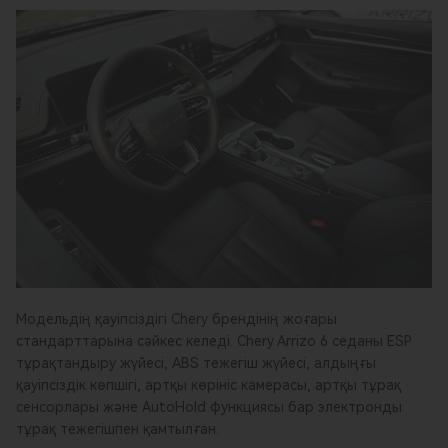
Модельдің қауіпсіздігі Chery брендінің жоғары
стандарттарына сәйкес келеді. Chery Arrizo 6 седаны ESP
тұрақтандыру жүйесі, ABS тежегіш жүйесі, алдыңғы
қауіпсіздік көпшігі, артқы көрініс камерасы, артқы тұрақ
сенсорлары және AutoHold функциясы бар электронды
тұрақ тежегішпен қамтылған.