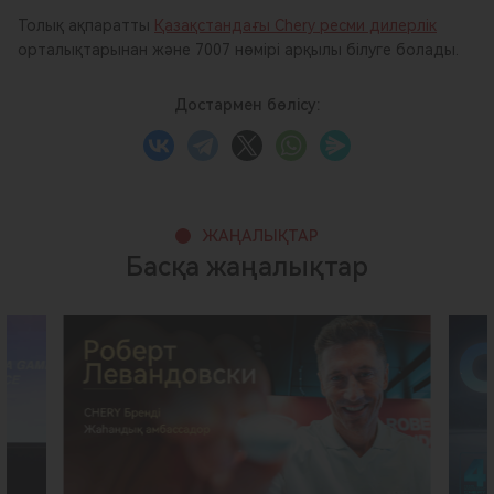
Толық ақпаратты
Қазақстандағы Chery ресми дилерлік
орталықтарынан және 7007 нөмірі арқылы білуге болады.
Достармен бөлісу:
ЖАҢАЛЫҚТАР
Басқа жаңалықтар