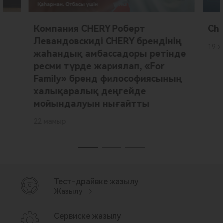
Компания CHERY Роберт
Che
Левандовскиді CHERY брендінің
19 ж
жаһандық амбассадоры ретінде
ресми түрде жариялап, «For
Family» бренд философиясының
халықаралық деңгейде
мойындалуын нығайтты
22 мамыр
Тест-драйвке жазылу
Жазылу
Сервиске жазылу