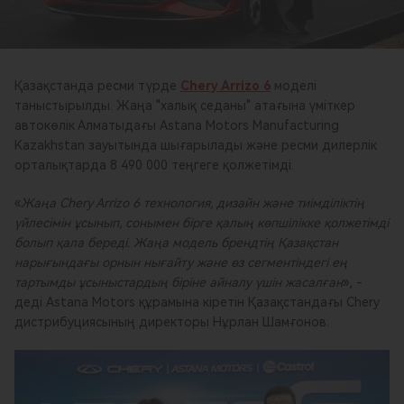
Қазақстанда ресми түрде
Chery Arrizo 6
моделі
таныстырылды. Жаңа "халық седаны" атағына үміткер
автокөлік Алматыдағы Astana Motors Manufacturing
Kazakhstan зауытында шығарылады және ресми дилерлік
орталықтарда 8 490 000 теңгеге қолжетімді.
«
Жаңа Chery Arrizo 6 технология, дизайн және тиімділіктің
үйлесімін ұсынып, сонымен бірге қалың көпшілікке қолжетімді
болып қала береді. Жаңа модель брендтің Қазақстан
нарығындағы орнын нығайту және өз сегментіндегі ең
тартымды ұсыныстардың біріне айналу үшін жасалған
», -
деді Astana Motors құрамына кіретін Қазақстандағы Chery
дистрибуциясының директоры Нұрлан Шамғонов.