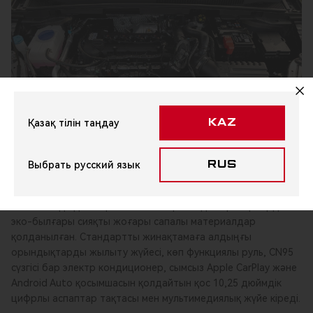
Қазақ тілін таңдау
KAZ
Выбрать русский язык
RUS
Chery Arrizo 6 интерьері брендтің заманауи стиль мен
жайлылыққа деген ұмтылысын көрсетеді. Барлық жерде
эко-былғары сияқты жоғары сапалы материалдар
қолданылған. Стандартты жинақтамаға алдыңғы
орындықтарды жылыту жүйесі, көп функциялы руль, CN95
сүзгісі бар электр кондиционер, сымсыз Apple CarPlay және
Android Auto қосымшасын қолдайтын қос 10,25 дюймдік
цифрлы аспаптар тақтасы мен мультимедиялық жүйе кіреді.