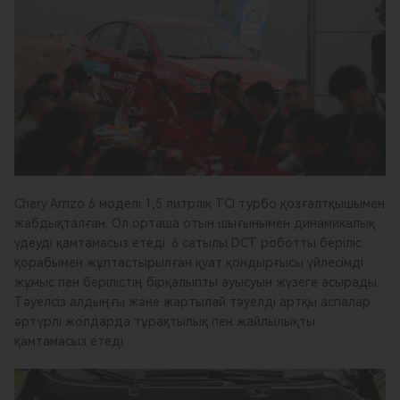
Chery Arrizo 6 моделі 1,5 литрлік TCI турбо қозғалтқышымен
жабдықталған. Ол орташа отын шығынымен динамикалық
үдеуді қамтамасыз етеді. 6 сатылы DCT роботты беріліс
қорабымен жұптастырылған қуат қондырғысы үйлесімді
жұмыс пен берілістің бірқалыпты ауысуын жүзеге асырады.
Тәуелсіз алдыңғы және жартылай тәуелді артқы аспалар
әртүрлі жолдарда тұрақтылық пен жайлылықты
қамтамасыз етеді.