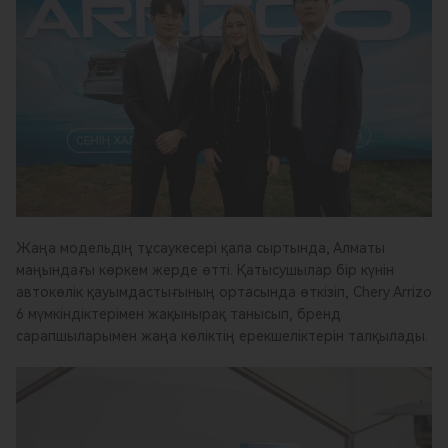
Жаңа модельдің тұсаукесері қала сыртында, Алматы
маңындағы көркем жерде өтті. Қатысушылар бір күнін
автокөлік қауымдастығының ортасында өткізіп, Chery Arrizo
6 мүмкіндіктерімен жақынырақ танысып, бренд
сарапшыларымен жаңа көліктің ерекшеліктерін талқылады.