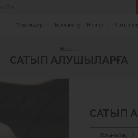
ы, 177а
Модельдер
Байланысу
Иелері
Сатып ал
Негізгі
/
САТЫП АЛУШЫЛАРҒА
САТЫП 
Толығырақ