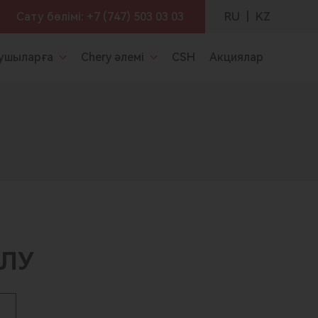
RU
|
KZ
Сату бөлімі:
+7 (747) 503 03 03
ушыларға
Chery әлемі
CSH
Акциялар
АЛУ