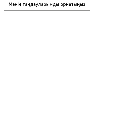
Менің таңдауларымды орнатыңыз
Акциялар мен 
ұсыныстар
Chery Лизинг